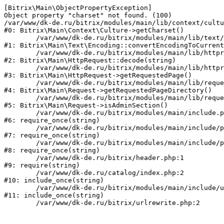
[Bitrix\Main\ObjectPropertyException] 

Object property "charset" not found. (100)

/var/www/dk-de.ru/bitrix/modules/main/lib/context/cultu
#0: Bitrix\Main\Context\Culture->getCharset()

	/var/www/dk-de.ru/bitrix/modules/main/lib/text/encoding.php:115

#1: Bitrix\Main\Text\Encoding::convertEncodingToCurrent
	/var/www/dk-de.ru/bitrix/modules/main/lib/httprequest.php:280

#2: Bitrix\Main\HttpRequest::decode(string)

	/var/www/dk-de.ru/bitrix/modules/main/lib/httprequest.php:253

#3: Bitrix\Main\HttpRequest->getRequestedPage()

	/var/www/dk-de.ru/bitrix/modules/main/lib/request.php:72

#4: Bitrix\Main\Request->getRequestedPageDirectory()

	/var/www/dk-de.ru/bitrix/modules/main/lib/request.php:80

#5: Bitrix\Main\Request->isAdminSection()

	/var/www/dk-de.ru/bitrix/modules/main/include.php:70

#6: require_once(string)

	/var/www/dk-de.ru/bitrix/modules/main/include/prolog_before.php:14

#7: require_once(string)

	/var/www/dk-de.ru/bitrix/modules/main/include/prolog.php:10

#8: require_once(string)

	/var/www/dk-de.ru/bitrix/header.php:1

#9: require(string)

	/var/www/dk-de.ru/catalog/index.php:2

#10: include_once(string)

	/var/www/dk-de.ru/bitrix/modules/main/include/urlrewrite.php:159

#11: include_once(string)
