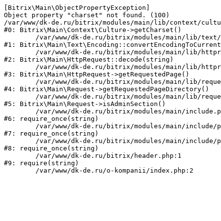
[Bitrix\Main\ObjectPropertyException] 

Object property "charset" not found. (100)

/var/www/dk-de.ru/bitrix/modules/main/lib/context/cultu
#0: Bitrix\Main\Context\Culture->getCharset()

	/var/www/dk-de.ru/bitrix/modules/main/lib/text/encoding.php:115

#1: Bitrix\Main\Text\Encoding::convertEncodingToCurrent
	/var/www/dk-de.ru/bitrix/modules/main/lib/httprequest.php:280

#2: Bitrix\Main\HttpRequest::decode(string)

	/var/www/dk-de.ru/bitrix/modules/main/lib/httprequest.php:253

#3: Bitrix\Main\HttpRequest->getRequestedPage()

	/var/www/dk-de.ru/bitrix/modules/main/lib/request.php:72

#4: Bitrix\Main\Request->getRequestedPageDirectory()

	/var/www/dk-de.ru/bitrix/modules/main/lib/request.php:80

#5: Bitrix\Main\Request->isAdminSection()

	/var/www/dk-de.ru/bitrix/modules/main/include.php:70

#6: require_once(string)

	/var/www/dk-de.ru/bitrix/modules/main/include/prolog_before.php:14

#7: require_once(string)

	/var/www/dk-de.ru/bitrix/modules/main/include/prolog.php:10

#8: require_once(string)

	/var/www/dk-de.ru/bitrix/header.php:1

#9: require(string)
