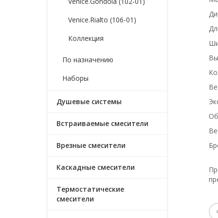
Venice.Gondola (102-01)
Ди
Venice.Rialto (106-01)
Дл
Коллекция
Ши
Вы
По назначению
Ко
Наборы
Ве
Душевые системы
Эк
Об
Встраиваемые смесители
Ве
Врезные смесители
Бр
Каскадные смесители
Пр
пр
Термостатические
смесители