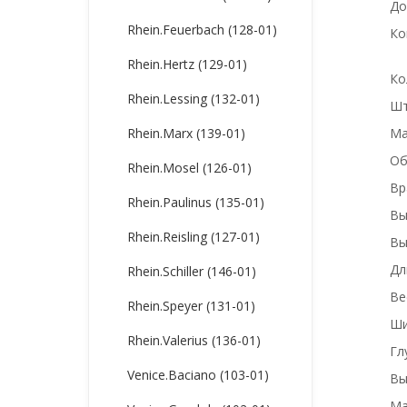
До
Rhein.Feuerbach (128-01)
Ко
Rhein.Hertz (129-01)
Ко
Rhein.Lessing (132-01)
Шт
Rhein.Marx (139-01)
Ма
Об
Rhein.Mosel (126-01)
Вр
Rhein.Paulinus (135-01)
Вы
Rhein.Reisling (127-01)
Вы
Дл
Rhein.Schiller (146-01)
Ве
Rhein.Speyer (131-01)
Ши
Rhein.Valerius (136-01)
Гл
Venice.Baciano (103-01)
Вы
Ма