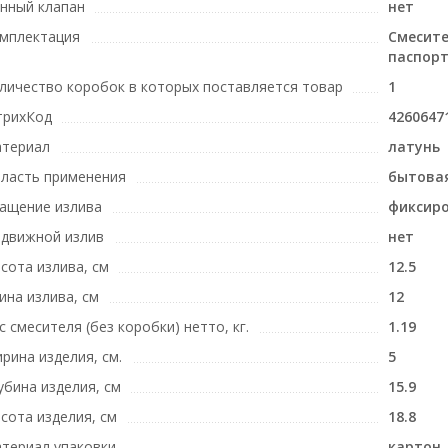
нный клапан
нет
мплектация
Смесите
паспорт
личество коробок в которых поставляется товар
1
рихКод
4260647
териал
латунь
ласть применения
бытова
ащение излива
фиксир
движной излив
нет
сота излива, см
12.5
ина излива, см
12
с смесителя (без коробки) нетто, кг.
1.19
рина изделия, см.
5
убина изделия, см
15.9
сота изделия, см
18.8
териал упаковки
картон