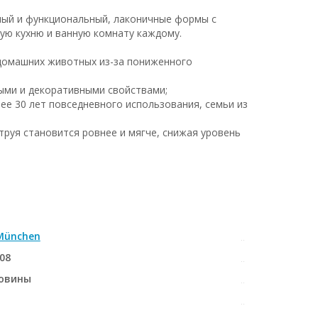
ный и функциональный, лаконичные формы с
ю кухню и ванную комнату каждому.
и домашних животных из-за пониженного
ыми и декоративными свойствами;
лее 30 лет повседневного использования, семьи из
струя становится ровнее и мягче, снижая уровень
München
08
ковины