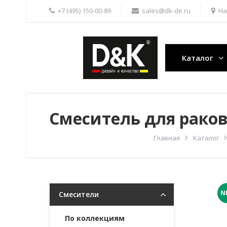
+7 (495) 150-00-89
sales@dk-de.ru
На
Каталог
Смеситель для рако
Главная
Каталог
N
Смесители
По коллекциям