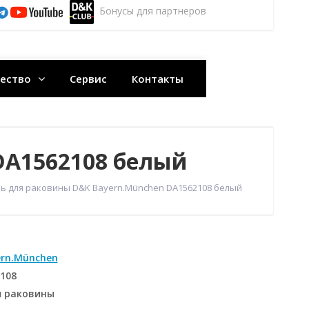
Бонусы для партнеров
ество
Сервис
Контакты
DA1562108 белый
ь для раковины D&K Bayern.München DA1562108 белый
rn.München
108
я раковины