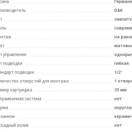
рана
Герман
оизводитель
D&K
п
смесите
иль
соврем
онтаж
на рако
ет
матовы
п управления
одноры
п подводки
гибкая
андарт подводки
1/2"
личество отверстий для монтажа
1 отвер
змер картриджа
35 мм
траиваемая система
нет
рма
округла
ханизм
керами
скадный излив
нет