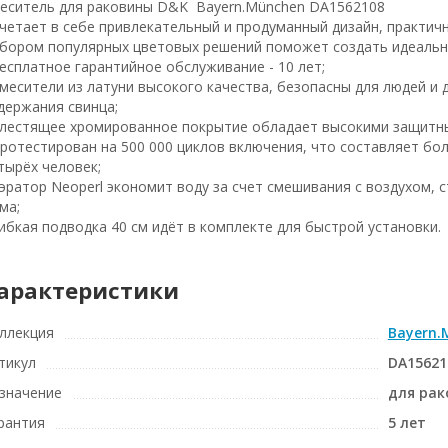
еситель для раковины D&K Bayern.München DA1562108
четает в себе привлекательный и продуманный дизайн, практич
бором популярных цветовых решений поможет создать идеальну
Бесплатное гарантийное обслуживание - 10 лет;
Смесители из латуни высокого качества, безопасны для людей 
держания свинца;
Блестящее хромированное покрытие обладает высокими защитн
Протестирован на 500 000 циклов включения, что составляет бо
тырёх человек;
Аэратор Neoperl экономит воду за счет смешивания с воздухом, 
ма;
Гибкая подводка 40 см идёт в комплекте для быстрой установки.
арактеристики
ллекция
Bayern.
тикул
DA15621
значение
для ра
рантия
5 лет