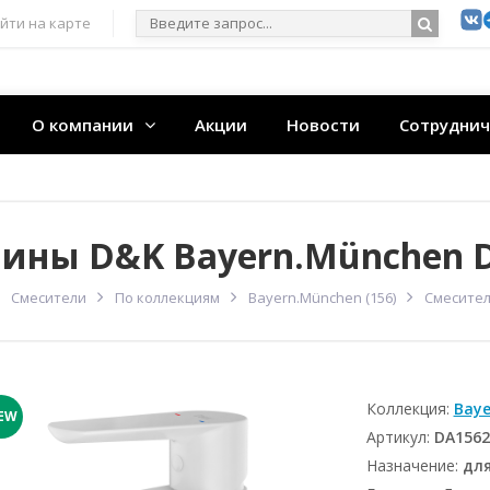
йти на карте
О компании
Акции
Новости
Сотруднич
вины D&K Bayern.München 
Смесители
По коллекциям
Bayern.München (156)
Смесител
Коллекция:
Baye
EW
Артикул:
DA1562
Назначение:
дл