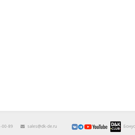
0-00-89
sales@dk-de.ru
Бонус