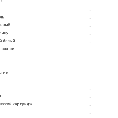
ия
ль
енный
вину
й белый
чажное
стие
я
ческий картридж