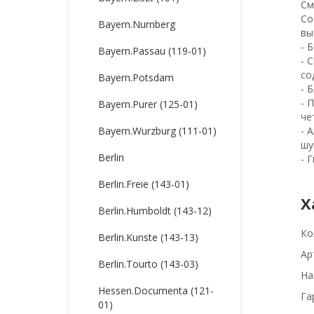
См
Со
Bayern.Nurnberg
вы
- 
Bayern.Passau (119-01)
- 
со
Bayern.Potsdam
- 
- 
Bayern.Purer (125-01)
че
Bayern.Wurzburg (111-01)
- 
шу
Berlin
- 
Berlin.Freie (143-01)
Х
Berlin.Humboldt (143-12)
Ко
Berlin.Kunste (143-13)
Ар
Berlin.Tourto (143-03)
На
Hessen.Documenta (121-
Га
01)