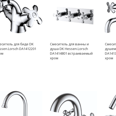
еситель для биде DK
Смеситель для ванны и
Смесит
ssen.Lorsch DA1412201
душа DK Hessen.Lorsch
душем 
ом
DA1414801 встраиваемый
DA1413
хром
хром