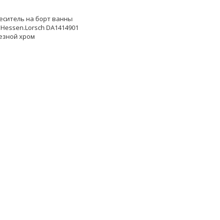
еситель на борт ванны
 Hessen.Lorsch DA1414901
езной хром