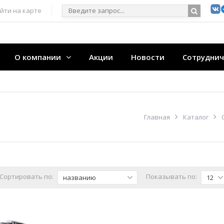
йти на карте
О компании
Акции
Новости
Сотруднич
Главная
Каталог
Сортировать по:
Показывать по:
названию
12