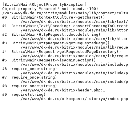
[Bitrix\Main\ObjectPropertyException] 

Object property "charset" not found. (100)

/var/www/dk-de.ru/bitrix/modules/main/lib/context/cultu
#0: Bitrix\Main\Context\Culture->getCharset()

	/var/www/dk-de.ru/bitrix/modules/main/lib/text/encoding.php:115

#1: Bitrix\Main\Text\Encoding::convertEncodingToCurrent
	/var/www/dk-de.ru/bitrix/modules/main/lib/httprequest.php:280

#2: Bitrix\Main\HttpRequest::decode(string)

	/var/www/dk-de.ru/bitrix/modules/main/lib/httprequest.php:253

#3: Bitrix\Main\HttpRequest->getRequestedPage()

	/var/www/dk-de.ru/bitrix/modules/main/lib/request.php:72

#4: Bitrix\Main\Request->getRequestedPageDirectory()

	/var/www/dk-de.ru/bitrix/modules/main/lib/request.php:80

#5: Bitrix\Main\Request->isAdminSection()

	/var/www/dk-de.ru/bitrix/modules/main/include.php:70

#6: require_once(string)

	/var/www/dk-de.ru/bitrix/modules/main/include/prolog_before.php:14

#7: require_once(string)

	/var/www/dk-de.ru/bitrix/modules/main/include/prolog.php:10

#8: require_once(string)

	/var/www/dk-de.ru/bitrix/header.php:1

#9: require(string)
