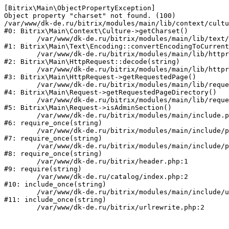
[Bitrix\Main\ObjectPropertyException] 

Object property "charset" not found. (100)

/var/www/dk-de.ru/bitrix/modules/main/lib/context/cultu
#0: Bitrix\Main\Context\Culture->getCharset()

	/var/www/dk-de.ru/bitrix/modules/main/lib/text/encoding.php:115

#1: Bitrix\Main\Text\Encoding::convertEncodingToCurrent
	/var/www/dk-de.ru/bitrix/modules/main/lib/httprequest.php:280

#2: Bitrix\Main\HttpRequest::decode(string)

	/var/www/dk-de.ru/bitrix/modules/main/lib/httprequest.php:253

#3: Bitrix\Main\HttpRequest->getRequestedPage()

	/var/www/dk-de.ru/bitrix/modules/main/lib/request.php:72

#4: Bitrix\Main\Request->getRequestedPageDirectory()

	/var/www/dk-de.ru/bitrix/modules/main/lib/request.php:80

#5: Bitrix\Main\Request->isAdminSection()

	/var/www/dk-de.ru/bitrix/modules/main/include.php:70

#6: require_once(string)

	/var/www/dk-de.ru/bitrix/modules/main/include/prolog_before.php:14

#7: require_once(string)

	/var/www/dk-de.ru/bitrix/modules/main/include/prolog.php:10

#8: require_once(string)

	/var/www/dk-de.ru/bitrix/header.php:1

#9: require(string)

	/var/www/dk-de.ru/catalog/index.php:2

#10: include_once(string)

	/var/www/dk-de.ru/bitrix/modules/main/include/urlrewrite.php:159

#11: include_once(string)
