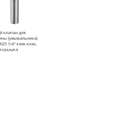
й клапан для
ины (умывальника)
025 1/4" клик-клак,
я крышка