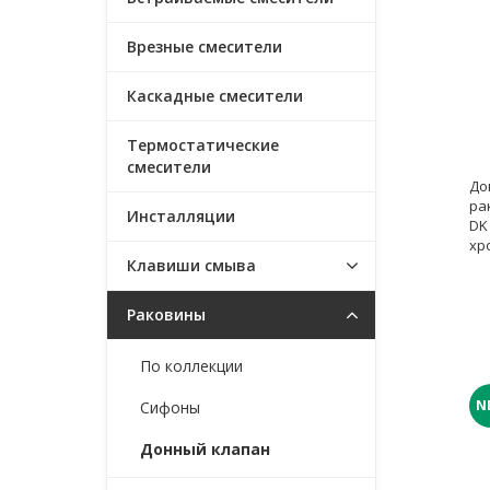
Врезные смесители
Каскадные смесители
Термостатические
смесители
До
ра
Инсталляции
DK
хр
Клавиши смыва
Раковины
По коллекции
N
Сифоны
Донный клапан