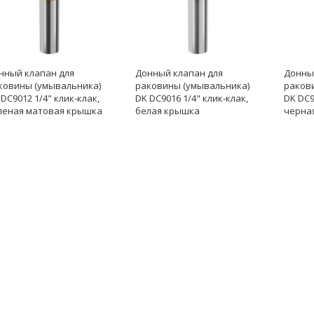
нный клапан для
Донный клапан для
Донны
ковины (умывальника)
раковины (умывальника)
раков
 DC9012 1/4" клик-клак,
DK DC9016 1/4" клик-клак,
DK DC9
леная матовая крышка
белая крышка
черна