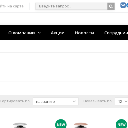
йти на карте
О компании
Акции
Новости
Сотруднич
Сортировать по:
Показывать по:
названию
12
NEW
NEW