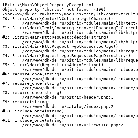
[Bitrix\Main\ObjectPropertyException] 

Object property "charset" not found. (100)

/var/www/dk-de.ru/bitrix/modules/main/lib/context/cultu
#0: Bitrix\Main\Context\Culture->getCharset()

	/var/www/dk-de.ru/bitrix/modules/main/lib/text/encoding.php:115

#1: Bitrix\Main\Text\Encoding::convertEncodingToCurrent
	/var/www/dk-de.ru/bitrix/modules/main/lib/httprequest.php:280

#2: Bitrix\Main\HttpRequest::decode(string)

	/var/www/dk-de.ru/bitrix/modules/main/lib/httprequest.php:253

#3: Bitrix\Main\HttpRequest->getRequestedPage()

	/var/www/dk-de.ru/bitrix/modules/main/lib/request.php:72

#4: Bitrix\Main\Request->getRequestedPageDirectory()

	/var/www/dk-de.ru/bitrix/modules/main/lib/request.php:80

#5: Bitrix\Main\Request->isAdminSection()

	/var/www/dk-de.ru/bitrix/modules/main/include.php:70

#6: require_once(string)

	/var/www/dk-de.ru/bitrix/modules/main/include/prolog_before.php:14

#7: require_once(string)

	/var/www/dk-de.ru/bitrix/modules/main/include/prolog.php:10

#8: require_once(string)

	/var/www/dk-de.ru/bitrix/header.php:1

#9: require(string)

	/var/www/dk-de.ru/catalog/index.php:2

#10: include_once(string)

	/var/www/dk-de.ru/bitrix/modules/main/include/urlrewrite.php:159

#11: include_once(string)
