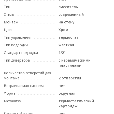
Тип
смеситель
Стиль
современный
Монтаж
на стену
Цвет
Хром
Тип управления
термостат
Тип подводки
жесткая
Стандарт подводки
1/2"
Тип дивертора
c керамическими
пластинами
Количество отверстий для
монтажа
2 отверстия
Встраиваемая система
нет
Форма
округлая
Механизм
термостатический
картридж
Каскадный излив
нет