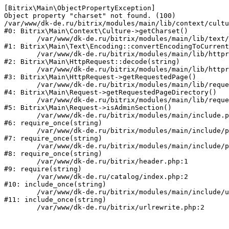
[Bitrix\Main\ObjectPropertyException] 

Object property "charset" not found. (100)

/var/www/dk-de.ru/bitrix/modules/main/lib/context/cultu
#0: Bitrix\Main\Context\Culture->getCharset()

	/var/www/dk-de.ru/bitrix/modules/main/lib/text/encoding.php:115

#1: Bitrix\Main\Text\Encoding::convertEncodingToCurrent
	/var/www/dk-de.ru/bitrix/modules/main/lib/httprequest.php:280

#2: Bitrix\Main\HttpRequest::decode(string)

	/var/www/dk-de.ru/bitrix/modules/main/lib/httprequest.php:253

#3: Bitrix\Main\HttpRequest->getRequestedPage()

	/var/www/dk-de.ru/bitrix/modules/main/lib/request.php:72

#4: Bitrix\Main\Request->getRequestedPageDirectory()

	/var/www/dk-de.ru/bitrix/modules/main/lib/request.php:80

#5: Bitrix\Main\Request->isAdminSection()

	/var/www/dk-de.ru/bitrix/modules/main/include.php:70

#6: require_once(string)

	/var/www/dk-de.ru/bitrix/modules/main/include/prolog_before.php:14

#7: require_once(string)

	/var/www/dk-de.ru/bitrix/modules/main/include/prolog.php:10

#8: require_once(string)

	/var/www/dk-de.ru/bitrix/header.php:1

#9: require(string)

	/var/www/dk-de.ru/catalog/index.php:2

#10: include_once(string)

	/var/www/dk-de.ru/bitrix/modules/main/include/urlrewrite.php:159

#11: include_once(string)
