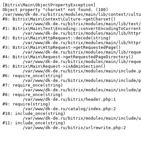
[Bitrix\Main\ObjectPropertyException] 

Object property "charset" not found. (100)

/var/www/dk-de.ru/bitrix/modules/main/lib/context/cultu
#0: Bitrix\Main\Context\Culture->getCharset()

	/var/www/dk-de.ru/bitrix/modules/main/lib/text/encoding.php:115

#1: Bitrix\Main\Text\Encoding::convertEncodingToCurrent
	/var/www/dk-de.ru/bitrix/modules/main/lib/httprequest.php:280

#2: Bitrix\Main\HttpRequest::decode(string)

	/var/www/dk-de.ru/bitrix/modules/main/lib/httprequest.php:253

#3: Bitrix\Main\HttpRequest->getRequestedPage()

	/var/www/dk-de.ru/bitrix/modules/main/lib/request.php:72

#4: Bitrix\Main\Request->getRequestedPageDirectory()

	/var/www/dk-de.ru/bitrix/modules/main/lib/request.php:80

#5: Bitrix\Main\Request->isAdminSection()

	/var/www/dk-de.ru/bitrix/modules/main/include.php:70

#6: require_once(string)

	/var/www/dk-de.ru/bitrix/modules/main/include/prolog_before.php:14

#7: require_once(string)

	/var/www/dk-de.ru/bitrix/modules/main/include/prolog.php:10

#8: require_once(string)

	/var/www/dk-de.ru/bitrix/header.php:1

#9: require(string)

	/var/www/dk-de.ru/catalog/index.php:2

#10: include_once(string)

	/var/www/dk-de.ru/bitrix/modules/main/include/urlrewrite.php:159

#11: include_once(string)
