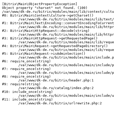
[Bitrix\Main\ObjectPropertyException] 

Object property "charset" not found. (100)

/var/www/dk-de.ru/bitrix/modules/main/lib/context/cultu
#0: Bitrix\Main\Context\Culture->getCharset()

	/var/www/dk-de.ru/bitrix/modules/main/lib/text/encoding.php:115

#1: Bitrix\Main\Text\Encoding::convertEncodingToCurrent
	/var/www/dk-de.ru/bitrix/modules/main/lib/httprequest.php:280

#2: Bitrix\Main\HttpRequest::decode(string)

	/var/www/dk-de.ru/bitrix/modules/main/lib/httprequest.php:253

#3: Bitrix\Main\HttpRequest->getRequestedPage()

	/var/www/dk-de.ru/bitrix/modules/main/lib/request.php:72

#4: Bitrix\Main\Request->getRequestedPageDirectory()

	/var/www/dk-de.ru/bitrix/modules/main/lib/request.php:80

#5: Bitrix\Main\Request->isAdminSection()

	/var/www/dk-de.ru/bitrix/modules/main/include.php:70

#6: require_once(string)

	/var/www/dk-de.ru/bitrix/modules/main/include/prolog_before.php:14

#7: require_once(string)

	/var/www/dk-de.ru/bitrix/modules/main/include/prolog.php:10

#8: require_once(string)

	/var/www/dk-de.ru/bitrix/header.php:1

#9: require(string)

	/var/www/dk-de.ru/catalog/index.php:2

#10: include_once(string)

	/var/www/dk-de.ru/bitrix/modules/main/include/urlrewrite.php:159

#11: include_once(string)
