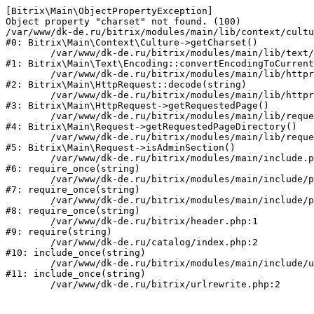
[Bitrix\Main\ObjectPropertyException] 

Object property "charset" not found. (100)

/var/www/dk-de.ru/bitrix/modules/main/lib/context/cultu
#0: Bitrix\Main\Context\Culture->getCharset()

	/var/www/dk-de.ru/bitrix/modules/main/lib/text/encoding.php:115

#1: Bitrix\Main\Text\Encoding::convertEncodingToCurrent
	/var/www/dk-de.ru/bitrix/modules/main/lib/httprequest.php:280

#2: Bitrix\Main\HttpRequest::decode(string)

	/var/www/dk-de.ru/bitrix/modules/main/lib/httprequest.php:253

#3: Bitrix\Main\HttpRequest->getRequestedPage()

	/var/www/dk-de.ru/bitrix/modules/main/lib/request.php:72

#4: Bitrix\Main\Request->getRequestedPageDirectory()

	/var/www/dk-de.ru/bitrix/modules/main/lib/request.php:80

#5: Bitrix\Main\Request->isAdminSection()

	/var/www/dk-de.ru/bitrix/modules/main/include.php:70

#6: require_once(string)

	/var/www/dk-de.ru/bitrix/modules/main/include/prolog_before.php:14

#7: require_once(string)

	/var/www/dk-de.ru/bitrix/modules/main/include/prolog.php:10

#8: require_once(string)

	/var/www/dk-de.ru/bitrix/header.php:1

#9: require(string)

	/var/www/dk-de.ru/catalog/index.php:2

#10: include_once(string)

	/var/www/dk-de.ru/bitrix/modules/main/include/urlrewrite.php:159

#11: include_once(string)
