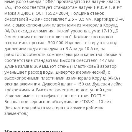
немецкого бренда "D&K" производятся из латуни класса
«А», что соответствует стандартам латуни HPB59-1, в РФ
марка ЛЦ40С (ГОСТ 15527-2004) Толщина стенок
смесителей «D&K» составляет 2,5 – 3,5 мм, Картридж D-40
мм. с высокопрочными пластинами из минерала Корунд
(Al₂O₃) оксида алюминия. Низкий уровень шума: 17-19 дБ
(сопоставим с шелестом листвы). Количество циклов
открытия/закрытия - 500 000 Изделие тестируются под
давлением воды и воздуха от 3 Атм до 10 Атм, на
работоспособность комплектующих и качества сборки в
соответствие стандартам. Высота смесителя: 147 мм.
Длина излива: 369 мм. (от стены) Пластиковый аэратор
уменьшает расход воды. Дивертер (керамический) с
высокопрочными пластинами из минерала Корунд (Al₂O₃)
оксида алюминия. Душевой шланг - 150 см. Душевая лейка
трёхрежимная. Высокое качество по доступной цене.
Изделие имеет сертификат соответствия ГОСТ * -
Бесплатное сервисное обслуживание "D&K" - 10 лет.
(Бесплатная работа мастера по замене рабочих
элементов.)
Характеристики